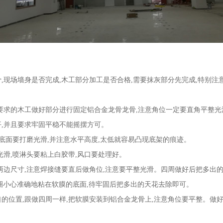
,现场墙身是否完成,木工部分加工是否合格,需要抹灰部分先完成,特别注
要求的木工做好部分进行固定铝合金龙骨龙骨,注意角位一定要直角平整光
平,并且要求牢固平稳不能摇摆方可。
架底面要打磨光滑,并注意水平高度,太低就容易凸现底架的痕迹。
光滑,喷淋头要粘上白胶带,风口要处理好。
两边尺寸,注意焊接缝要直后做角位,注意要平整光滑。四周做好后把多出
灯圈小心准确地粘在软膜的底面,待牢固后把多出的天花去除即可。
的位置,跟做四周一样,把软膜安装到铝合金龙骨上,注意角位要平整。做