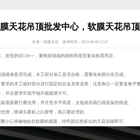
膜天花吊顶批发中心，软膜天花吊顶
作者：软膜天花
发布时间：2024-08-08 12:47
右，造型的话120++，要根据现场的面积和造型复杂程度而定。
现场墙身是否完成，木工部分加工是否合格，需要抹灰部分先完成。
计要求的木工做好部分进行固定铝合金龙骨龙骨，注意角位一定要直角平
平，并且要求牢固平稳不能摇摆方可。
底架底面要打磨光滑，并注意水平高度，太低就容易凸现底架的痕迹。
和光滑，喷淋头要粘上白胶带，风口要处理好。
C灯圈小心准确地粘在软膜的底面，待牢固后把多出的天花去除即可。