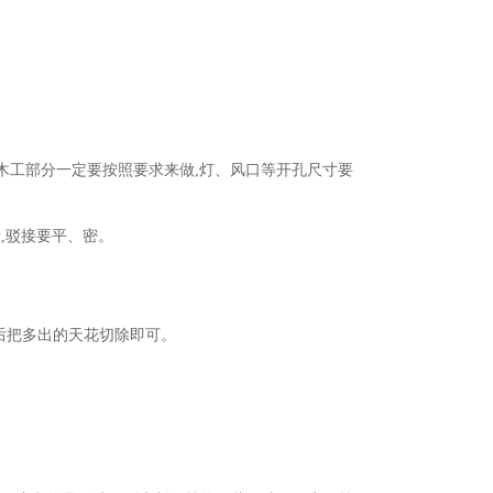
意木工部分一定要按照要求来做,灯、风口等开孔尺寸要
,驳接要平、密。
后把多出的天花切除即可。
。