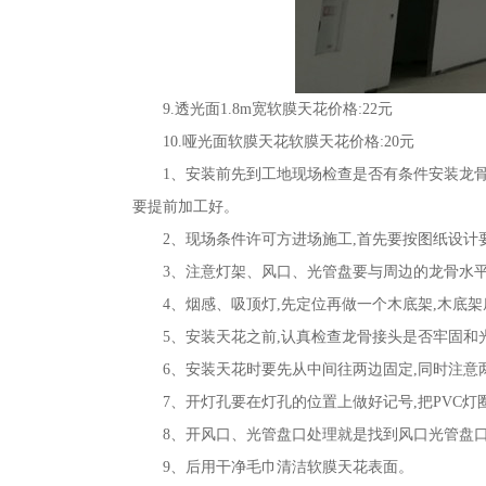
9.透光面1.8m宽软膜天花价格:22元
10.哑光面软膜天花软膜天花价格:20元
1、安装前先到工地现场检查是否有条件安装龙骨
要提前加工好。
2、现场条件许可方进场施工,首先要按图纸设计
3、注意灯架、风口、光管盘要与周边的龙骨水
4、烟感、吸顶灯,先定位再做一个木底架,木底
5、安装天花之前,认真检查龙骨接头是否牢固和
6、安装天花时要先从中间往两边固定,同时注意
7、开灯孔要在灯孔的位置上做好记号,把PVC
8、开风口、光管盘口处理就是找到风口光管盘口
9、后用干净毛巾清洁软膜天花表面。