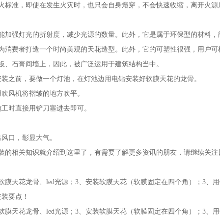
火标准，即使在发生火灾时，也只会自身熔穿，不会快速收缩，离开火源
能加强灯光的折射度，减少光源的数量。此外，它是属于环保型的材料，
为消费者打造一个时尚美观的天花造型。此外，它的可塑性很强，用户可
板、石膏间墙上，因此，被广泛运用于建筑结构当中。
安装之前，要做一个灯池，在灯池边用电钻安装好软膜天花的龙骨。
用吹风机将褶皱的地方吹平。
施工时直接用铲刀塞进去即可。
出风口，彰显大气。
装的相关知识就介绍到这里了，有需要了解更多资讯的朋友，请继续关注
软膜天花龙骨、led光源；3、安装软膜天花（软膜固定在四个角）；3、
安装要点！
软膜天花龙骨、led光源；3、安装软膜天花（软膜固定在四个角）；3、