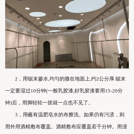
2，用锯末掺水,均匀的撒在地面上,约2公分厚.锯末
一定要湿过10分钟(一般乳胶漆,好乳胶漆要用15-20分
钟)后，用脚轻轻一搓就一点也不见了。
3，用蘸有温肥皂水的布擦洗。如果仍有污渍，则
用外用酒精敷布覆盖。酒精敷布应覆盖若干分钟。用浸