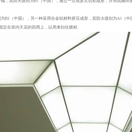
含镉，其防火级别为B1（中国），通过一次或多次切割成形，并用高频焊
别为B1（中国），另一种采用合金铝材料挤压成形，其防火级别为A1（
固定在室内天花的四周上，以用来扣住膜材。