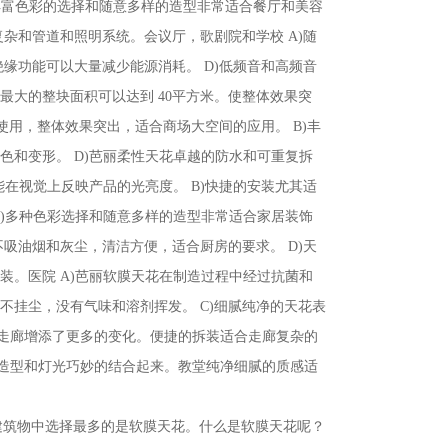
丰富色彩的选择和随意多样的造型非常适合餐厅和美容
复杂和管道和照明系统。会议厅，歌剧院和学校 A)随
绝缘功能可以大量减少能源消耗。 D)低频音和高频音
最大的整块面积可以达到 40平方米。使整体效果突
使用，整体效果突出，适合商场大空间的应用。 B)丰
色和变形。 D)芭丽柔性天花卓越的防水和可重复拆
能在视觉上反映产品的光亮度。 B)快捷的安装尤其适
A)多种色彩选择和随意多样的造型非常适合家居装饰
不吸油烟和灰尘，清洁方便，适合厨房的要求。 D)天
装。医院 A)芭丽软膜天花在制造过程中经过抗菌和
不挂尘，没有气味和溶剂挥发。 C)细腻纯净的天花表
走廊增添了更多的变化。便捷的拆装适合走廊复杂的
造型和灯光巧妙的结合起来。教堂纯净细腻的质感适
建筑物中选择最多的是软膜天花。什么是软膜天花呢？