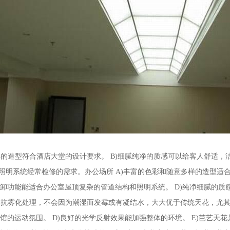
样的造型符合酒店大堂的设计要求。 B)细腻纯净的质感可以给客人舒适，
照明系统经常检修的需求。办公场所 A)丰富的色彩和随意多样的造型适合
拆卸功能能适合办公室屋顶复杂的管道结构和照明系统。 D)纯净细腻的质
和抗雾化处理，不会因为潮湿而发霉或有凝结水，大大优于传统天花，尤其
场馆的运动氛围。 D)良好的光学反射效果能加强整体的环境。 E)芭艺