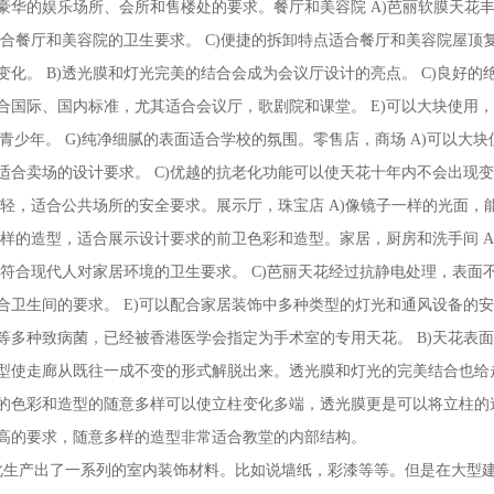
豪华的娱乐场所、会所和售楼处的要求。餐厅和美容院 A)芭丽软膜天花
适合餐厅和美容院的卫生要求。 C)便捷的拆卸特点适合餐厅和美容院屋顶
化。 B)透光膜和灯光完美的结合会成为会议厅设计的亮点。 C)良好的
国际、国内标准，尤其适合会议厅，歌剧院和课堂。 E)可以大块使用，
青少年。 G)纯净细腻的表面适合学校的氛围。零售店，商场 A)可以大块
合卖场的设计要求。 C)优越的抗老化功能可以使天花十年内不会出现变
量轻，适合公共场所的安全要求。展示厅，珠宝店 A)像镜子一样的光面，
多样的造型，适合展示设计要求的前卫色彩和造型。家居，厨房和洗手间 
，符合现代人对家居环境的卫生要求。 C)芭丽天花经过抗静电处理，表面
卫生间的要求。 E)可以配合家居装饰中多种类型的灯光和通风设备的安
多种致病菌，已经被香港医学会指定为手术室的专用天花。 B)天花表面
型使走廊从既往一成不变的形式解脱出来。透光膜和灯光的完美结合也给
的色彩和造型的随意多样可以使立柱变化多端，透光膜更是可以将立柱的
高的要求，随意多样的造型非常适合教堂的内部结构。
此生产出了一系列的室内装饰材料。比如说墙纸，彩漆等等。但是在大型