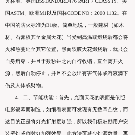
火标准。英国BSSTANDARD476 PART 7 CLASS IY、美
国ASTM、欧洲M1以及国标CODE NO：2000 1132。在
中国的防火标准为B1级。简单地说，一般建材（如木
材、石膏板其至金属天花）当受到高温或燃烧后都会将
火和热蔓延至其它位置。然而软膜天花燃烧后，就只会
自身熔穿，并且于数秒钟之内自行收缩，直至离开火
源，然后自动停止，并且不会放出有害气体或溶液滴下
伤及人体或财物。
4、二、节能功能：首先，光面天花的表面是依照
电影银幕而制造，如细看表面可发现有无数凹凸纹，而
这目的正是将灯光折射度加强，所以我们极鼓励用户安
装壁灯或倒射灯加强效果，此方法可减少灯源数量。再