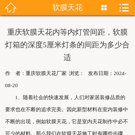


软膜天花


首页
关于我们
重庆软膜天花内等内灯管间距，软膜
产品展示
灯箱的深度5厘米灯条的间距为多少合
新闻资讯
适
成功案例
作 者：重庆软膜天花厂家 浏览：
发布日期：2024-
08-20
联系我们
1、随着社会的快速发展，人们对家居装修品质的
软膜天花
要求也在不断的追求完美。因此新型材料在室内装修中
不断的出现，例如软膜天花，它是室内天花制作中必不
可少的材料。那么我们在软膜天花施工时有哪些步骤