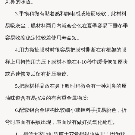
刺鼻的味道。
3.手摸稍微有黏着感和静电感或较硬较软，此材料
易吸灰尘，膜材料两月内就会变色在夏季容易下垂冬季
容易收缩稳定性较差使用寿命短。
4.用力撕扯膜材时很容易把膜材撕断在有框架的膜
样上用拇指用力压下膜材不能在4-10秒中缓慢恢复原状
或迅速恢复后留有挤压痕迹.
5.把膜材样品放在鼻下嗅时稍微会有一种刺鼻的原
油味道含有易挥发的有害重金属物质;
6.配套铝合金结构比较细小或铝料手摸易脱色，折
弯时表面有裂纹出现，表面没有做好抗氧化处理。
1、相信大家听到软膜天花觉得很陌生吧＂因为软